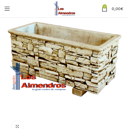
0
0,00
€
Clic para ampliar