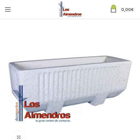
0
0,00
€
Clic para ampliar