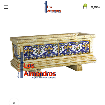
0
0,00
€
Clic para ampliar