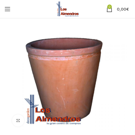
0
0,00
€
Clic para ampliar