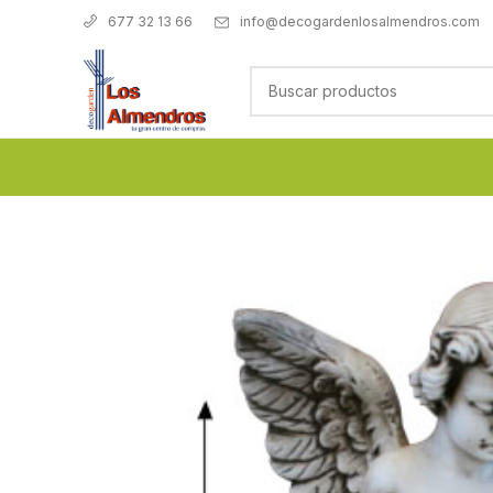
info@decogardenlosalmendros.com
677 32 13 66