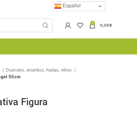
Español
0
0,00
€
l
Duendes, enanitos, hadas, niños
ngel 55cm
tiva Figura