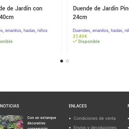
e de Jardín con
Duende de Jardín Pin
 40cm
24cm
, enanitos, hadas, niños
Duendes, enanitos, hadas, ni
€
€
onible
Disponible
NOTICIAS
ENLACES
Con un estanque
Condiciones de venta
decorativo
Envios y devoluciones
conseguirás