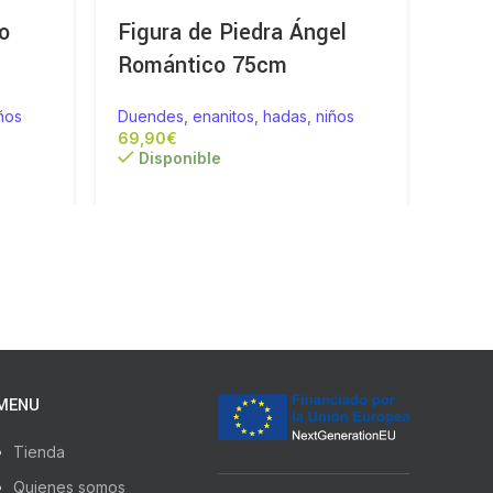
o
Figura de Piedra Ángel
Figu
Romántico 75cm
Sen
ños
Duendes, enanitos, hadas, niños
Duend
€
Disponible
Di
MENU
Tienda
Quienes somos