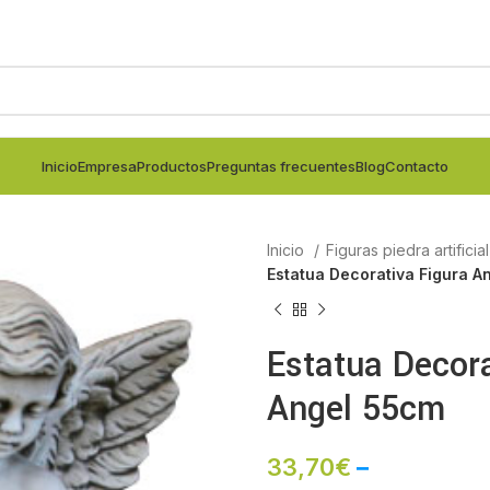
Inicio
Empresa
Productos
Preguntas frecuentes
Blog
Contacto
Inicio
Figuras piedra artificia
Estatua Decorativa Figura A
Estatua Decora
Angel 55cm
33,70
€
–