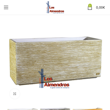
0
0,00
€
Clic para ampliar