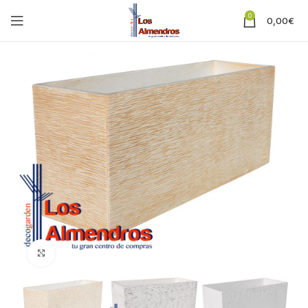
0
0,00
€
Clic para ampliar