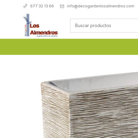
info@decogardenlosalmendros.com
677 32 13 66