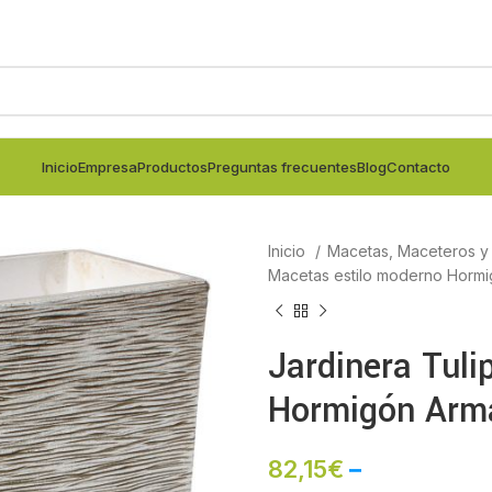
Inicio
Empresa
Productos
Preguntas frecuentes
Blog
Contacto
Inicio
Macetas, Maceteros y j
Macetas estilo moderno Horm
Jardinera Tul
Hormigón Arm
82,15
€
–