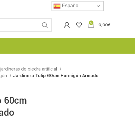
Español
0
0,00
€
ardineras de piedra artificial
igón
Jardinera Tulip 60cm Hormigón Armado
ip 60cm
ado