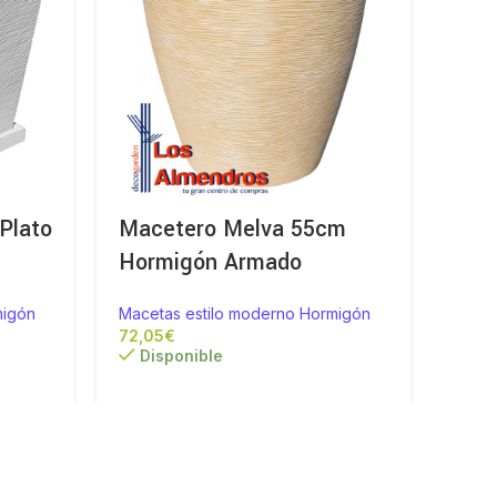
Plato
Macetero Melva 55cm
Mac
Hormigón Armado
Hor
migón
Macetas estilo moderno Hormigón
Macet
€
Disponible
Di