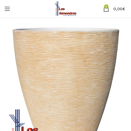
0
0,00
€