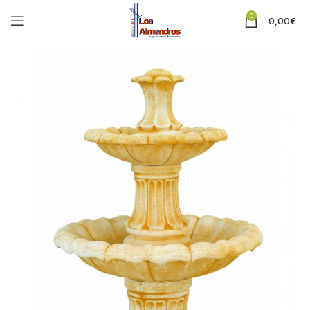
0
0,00
€