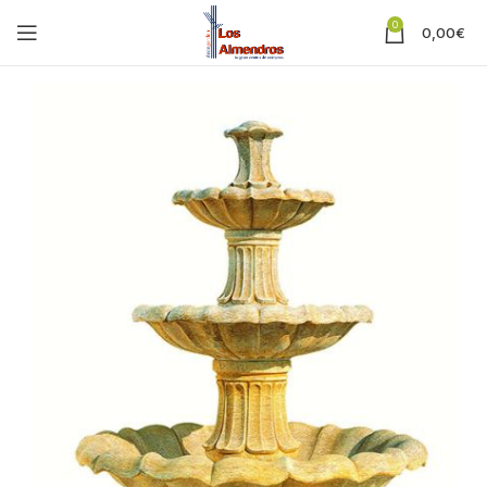
0
0,00
€