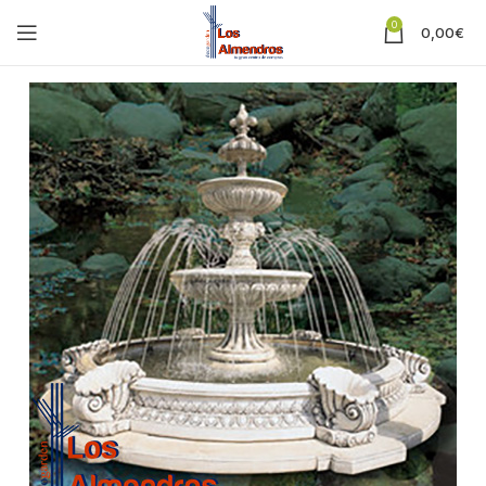
0
0,00
€