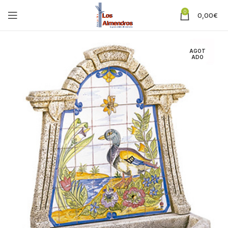
0
0,00
€
AGOT
ADO