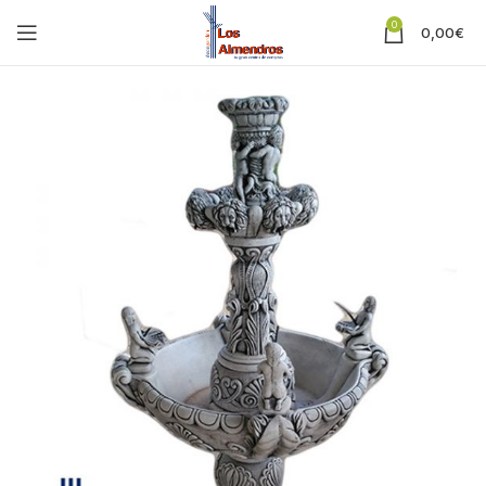
0
0,00
€