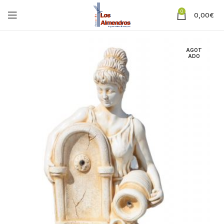
0
0,00
€
AGOT
ADO