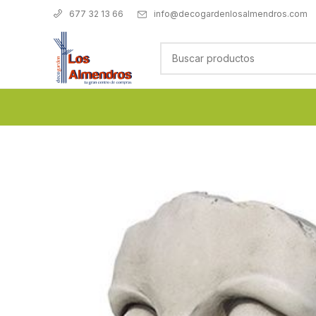
info@decogardenlosalmendros.com
677 32 13 66