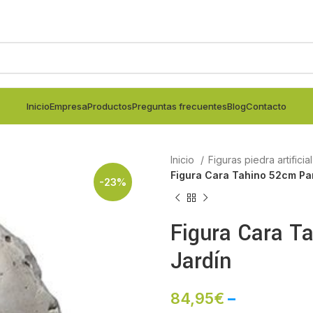
Inicio
Empresa
Productos
Preguntas frecuentes
Blog
Contacto
Inicio
Figuras piedra artificia
Figura Cara Tahino 52cm Pa
-23%
Figura Cara T
Jardín
84,95
€
–