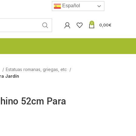
Español
0
0,00
€
l
Estatuas romanas, griegas, etc
ra Jardín
ahino 52cm Para