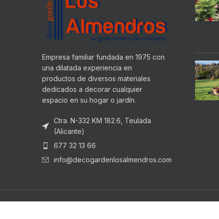
Empresa familiar fundada en 1975 con
una dilatada experiencia en
productos de diversos materiales
dedicados a decorar cualquier
espacio en su hogar o jardín.
Ctra. N-332 KM 182.6, Teulada
(Alicante)
677 32 13 66
info@decogardenlosalmendros.com
LOS ALMENDROS
2022 CREATED BY
HADBOS SOLUTIONS
. PR