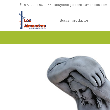
info@decogardenlosalmendros.com
677 32 13 66