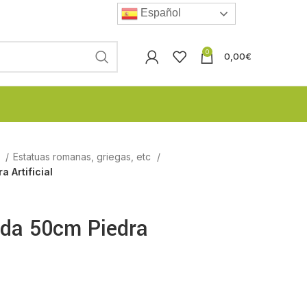
Español
0
0,00
€
l
Estatuas romanas, griegas, etc
 Artificial
ada 50cm Piedra