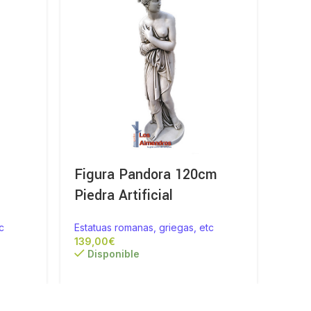
Figura Pandora 120cm
Fig
Piedra Artificial
Jard
c
Estatuas romanas, griegas, etc
Estat
€
Disponible
Di