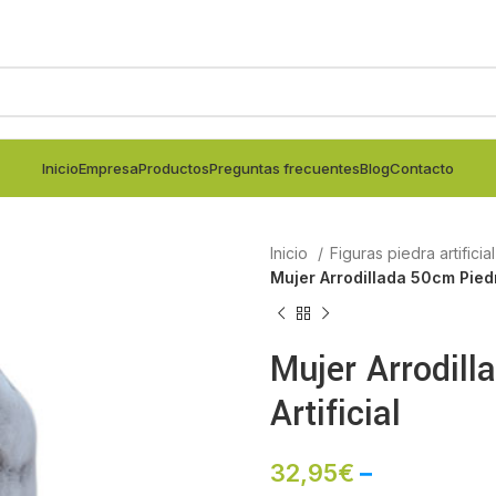
Inicio
Empresa
Productos
Preguntas frecuentes
Blog
Contacto
Inicio
Figuras piedra artificia
Mujer Arrodillada 50cm Piedra
Mujer Arrodill
Artificial
32,95
€
–