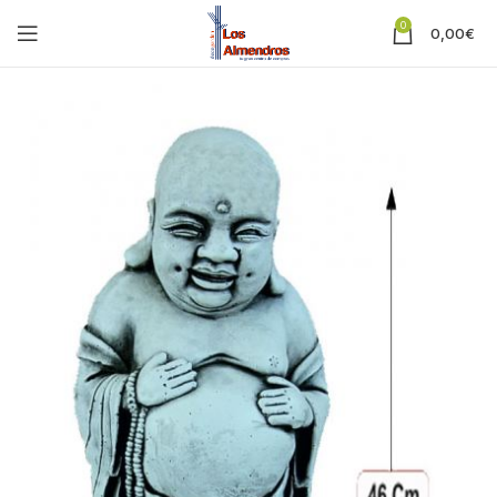
0
0,00
€