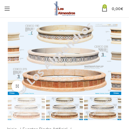
0
0,00
€
Clic para ampliar