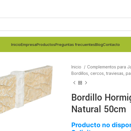
Inicio
Empresa
Productos
Preguntas frecuentes
Blog
Contacto
Inicio
Complementos para Ja
Bordillos, cercos, traviesas, p
Bordillo Hormi
Natural 50cm
Producto no dispon