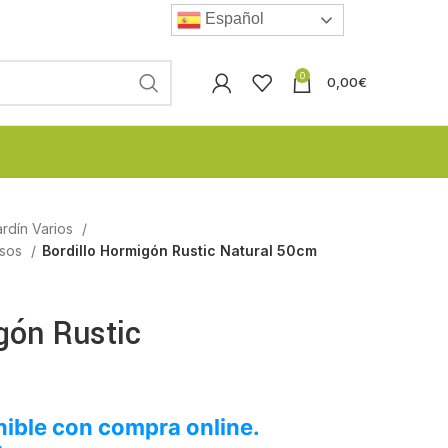
Español
0
0,00
€
rdín Varios
asos
Bordillo Hormigón Rustic Natural 50cm
gón Rustic
ible con compra online.