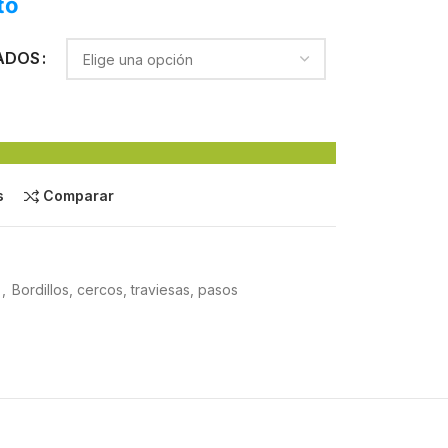
to
ADOS
s
Comparar
,
Bordillos, cercos, traviesas, pasos