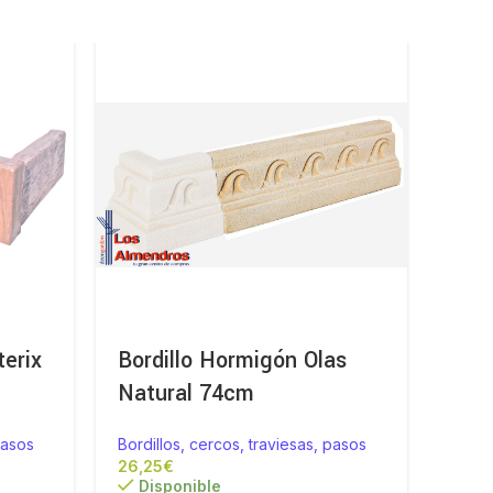
terix
Bordillo Hormigón Olas
Bord
Natural 74cm
Pied
pasos
Bordillos, cercos, traviesas, pasos
Bordi
€
Disponible
Di