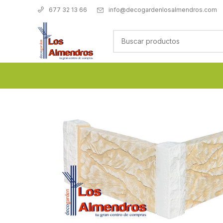
info@decogardenlosalmendros.com
677 32 13 66