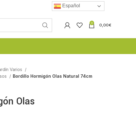
Español
0
0,00
€
rdín Varios
asos
Bordillo Hormigón Olas Natural 74cm
gón Olas