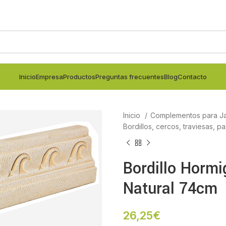
Inicio
Empresa
Productos
Preguntas frecuentes
Blog
Contacto
Inicio
Complementos para Ja
Bordillos, cercos, traviesas, p
Bordillo Hormi
Natural 74cm
26,25
€