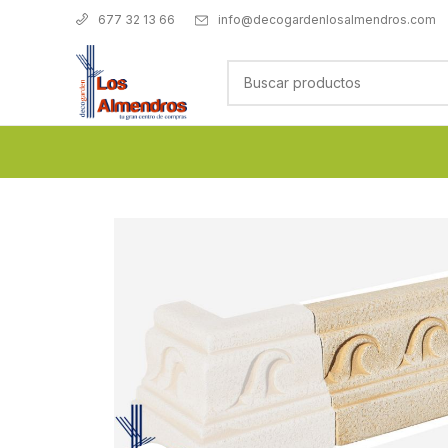
info@decogardenlosalmendros.com
677 32 13 66