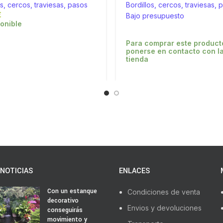
os, cercos, traviesas, pasos
Bordillos, cercos, traviesas, 
€
Bajo presupuesto
onible
Para comprar este product
ponerse en contacto con l
tienda
NOTICIAS
ENLACES
Con un estanque
Condiciones de venta
decorativo
Envios y devoluciones
conseguirás
movimiento y