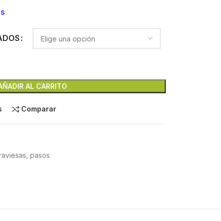
es
ADOS
AÑADIR AL CARRITO
s
Comparar
traviesas, pasos