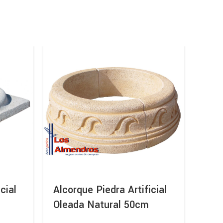
cial
Alcorque Piedra Artificial
Trav
Oleada Natural 50cm
Jar