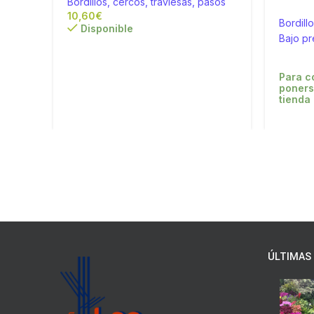
Bordillos, cercos, traviesas, pasos
€
Bordill
Disponible
Bajo p
Para c
poners
tienda
ÚLTIMAS 