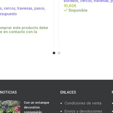
Bordillos, cercos, traviesas, 
€
os, cercos, traviesas, pasos
,
Disponible
resupuesto
omprar este producto debe
e en contacto con la
NOTICIAS
ENLACES
Con un estanque
Condiciones de venta
decorativo
Envios y devoluciones
conseguirás