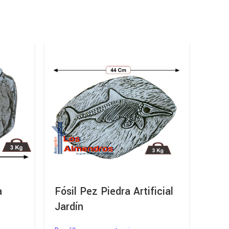
a
Fósil Pez Piedra Artificial
Fósi
Jardín
arti