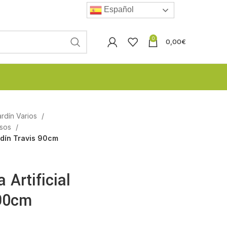
Español
0
0,00
€
rdín Varios
asos
ardín Travis 90cm
 Artificial
 90cm