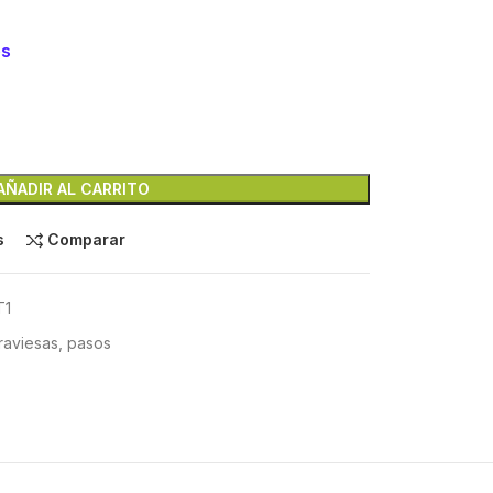
es
AÑADIR AL CARRITO
s
Comparar
T1
traviesas, pasos