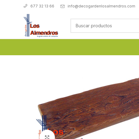
info@decogardenlosalmendros.com
677 32 13 66
Clic para ampliar