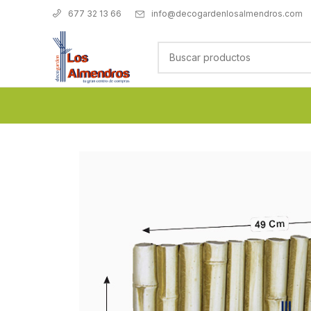
info@decogardenlosalmendros.com
677 32 13 66