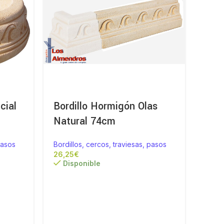
cial
Bordillo Hormigón Olas
Bord
Natural 74cm
Pied
pasos
Bordillos, cercos, traviesas, pasos
Bordi
€
Disponible
Di