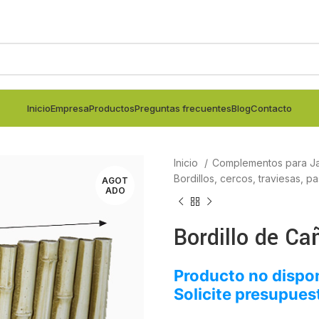
Inicio
Empresa
Productos
Preguntas frecuentes
Blog
Contacto
Inicio
Complementos para Ja
Bordillos, cercos, traviesas, p
AGOT
ADO
Bordillo de C
Producto no dispon
Solicite presupues