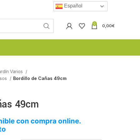
Español
0
0,00
€
rdín Varios
asos
Bordillo de Cañas 49cm
añas 49cm
ible con compra online.
to