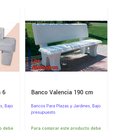
 6
Banco Valencia 190 cm
Bar
Bari
es
,
Bajo
Bancos Para Plazas y Jardines
,
Bajo
presupuesto
Barba
Bajo 
o debe
Para comprar este producto debe