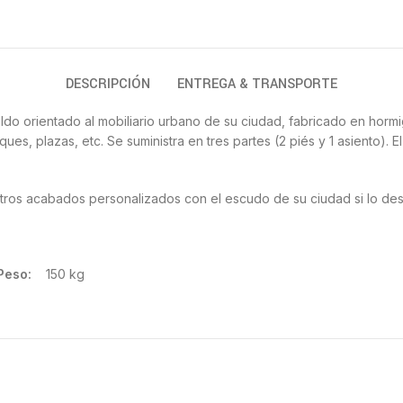
DESCRIPCIÓN
ENTREGA & TRANSPORTE
ldo orientado al mobiliario urbano de su ciudad, fabricado en hor
s, plazas, etc. Se suministra en tres partes (2 piés y 1 asiento). El 
otros acabados personalizados con el escudo de su ciudad si lo de
Peso:
150 kg