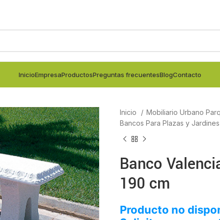
Inicio
Empresa
Productos
Preguntas frecuentes
Blog
Contacto
Inicio
Mobiliario Urbano Par
Bancos Para Plazas y Jardine
Banco Valenci
190 cm
Producto no dispon