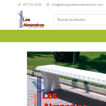
info@decogardenlosalmendros.com
677 32 13 66