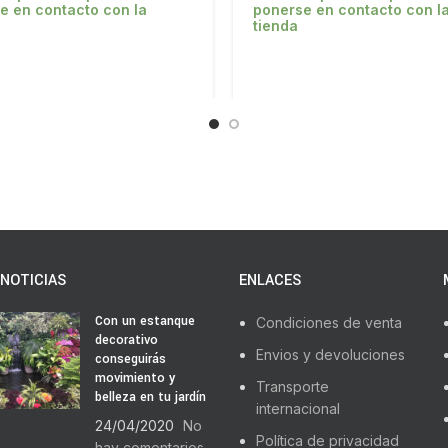
e en contacto con la
ponerse en contacto con l
tienda
NOTICIAS
ENLACES
Con un estanque
Condiciones de venta
decorativo
Envios y devoluciones
conseguirás
movimiento y
Transporte
belleza en tu jardín
internacional
24/04/2020
No
Política de privacidad
hay comentarios