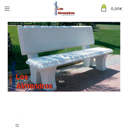
0
0,00
€
Clic para ampliar