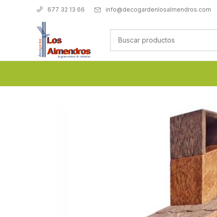
info@decogardenlosalmendros.com
677 32 13 66