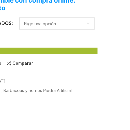
ible con compra online.
to
ADOS
s
Comparar
AT1
,
Barbacoas y hornos Piedra Artificial