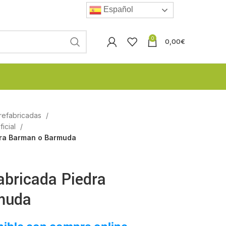
Español
0
0,00
€
refabricadas
ficial
dra Barman o Barmuda
abricada Piedra
muda