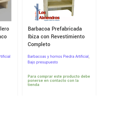
lero
Barbacoa Prefabricada
Bar
nco
Ibiza con Revestimiento
Seg
Completo
Barba
Bajo 
ificial
Barbacoas y hornos Piedra Artificial
,
Bajo presupuesto
Para
poner
Para comprar este producto debe
tiend
ponerse en contacto con la
tienda