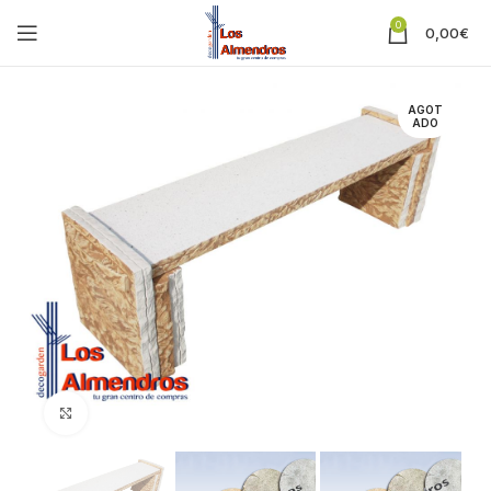
0
0,00
€
AGOT
ADO
Clic para ampliar