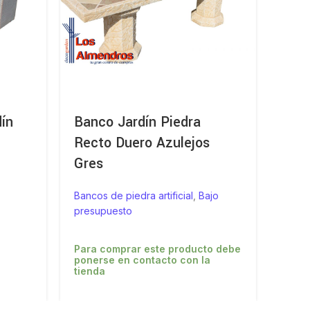
ín
Banco Jardín Piedra
Banc
Recto Duero Azulejos
jard
Gres
Bancos
presu
Bancos de piedra artificial
,
Bajo
presupuesto
Para
poner
Para comprar este producto debe
tiend
ponerse en contacto con la
tienda