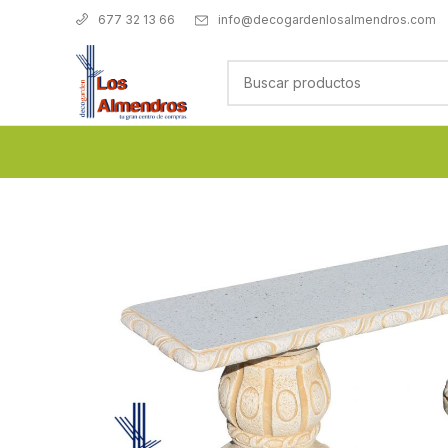
info@decogardenlosalmendros.com
677 32 13 66