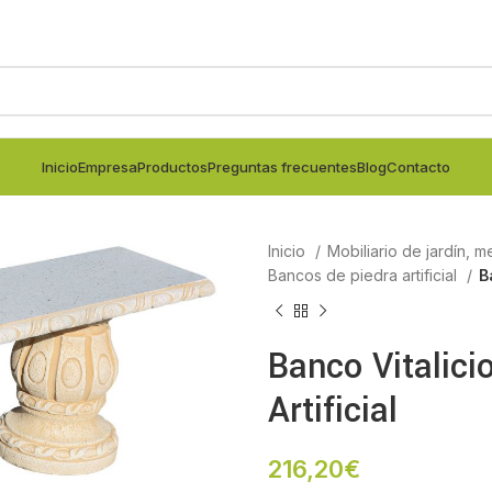
Inicio
Empresa
Productos
Preguntas frecuentes
Blog
Contacto
Inicio
Mobiliario de jardín, m
Bancos de piedra artificial
B
Banco Vitalici
Artificial
216,20
€