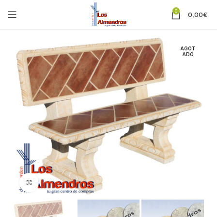
0
0,00
€
AGOT
ADO
Clic para ampliar