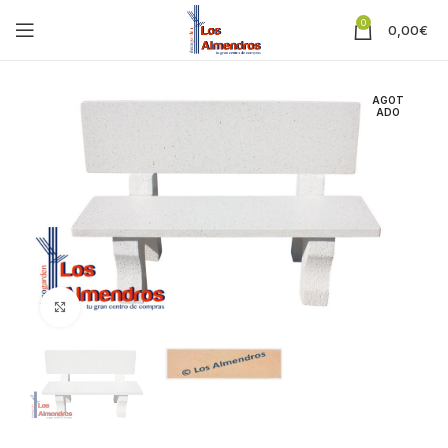
0
0,00
€
AGOT
ADO
Clic para ampliar