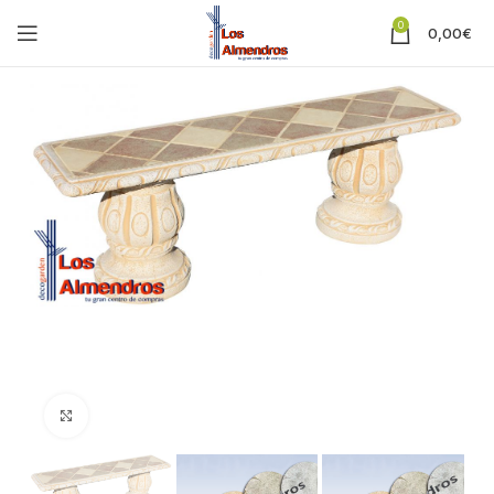
0
0,00
€
Clic para ampliar