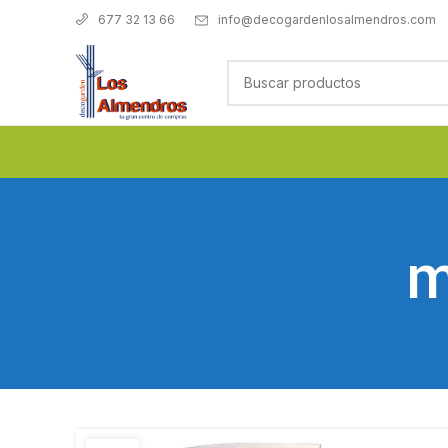
info@decogardenlosalmendros.com
677 32 13 66
m