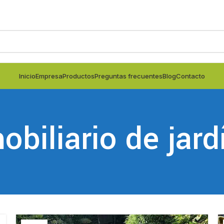
Inicio
Empresa
Productos
Preguntas frecuentes
Blog
Contacto
obiliario de jard