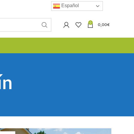
Español
0
0,00
€
ín