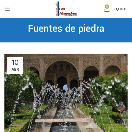
0
0,00
€
Fuentes de piedra
10
ABR