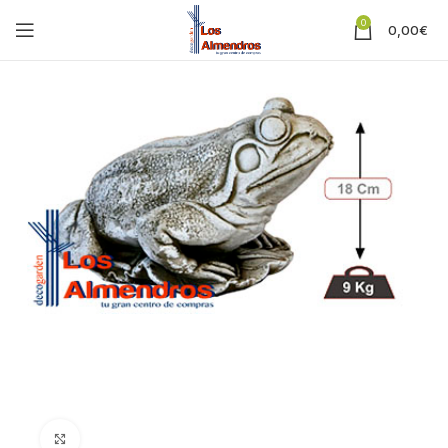
0
0,00
€
Clic para ampliar