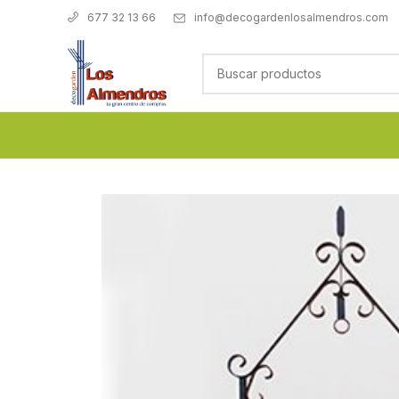
info@decogardenlosalmendros.com
677 32 13 66