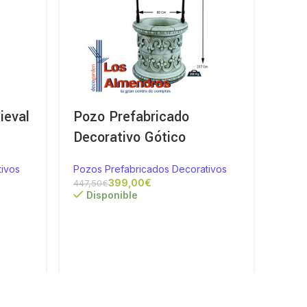
ieval
Pozo Prefabricado
Poz
Decorativo Gótico
Peq
ivos
Pozos Prefabricados Decorativos
Pozos
399,00
€
447,50
€
Disponible
Di