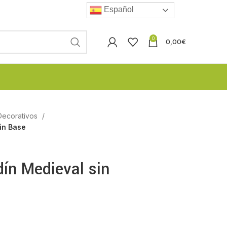
Español
0
0,00
€
Decorativos
in Base
ín Medieval sin