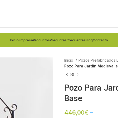
Inicio
Empresa
Productos
Preguntas frecuentes
Blog
Contacto
Inicio
Pozos Prefabricados 
Pozo Para Jardín Medieval s
Pozo Para Jard
Base
446,00
€
–