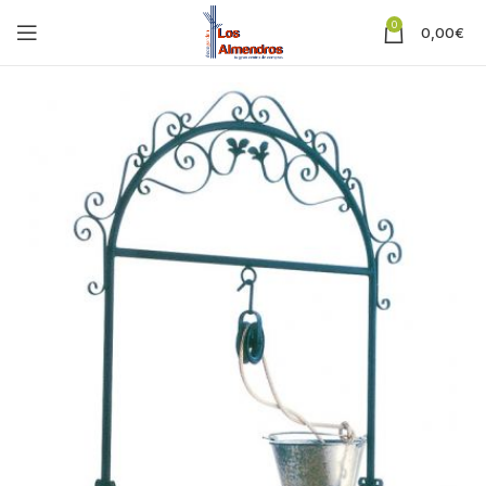
0
0,00
€