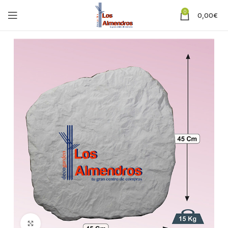
0
0,00
€
Clic para ampliar