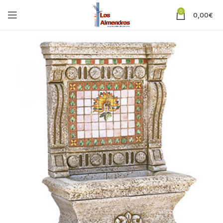
0
0,00
€