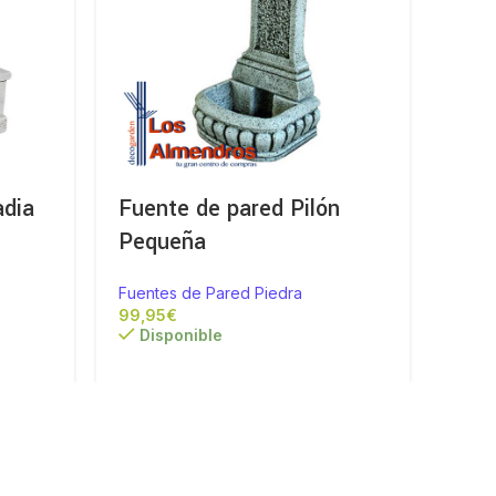
adia
Fuente de pared Pilón
Fue
Pequeña
de 
Fuentes de Pared Piedra
Fuent
€
312,7
Disponible
Di