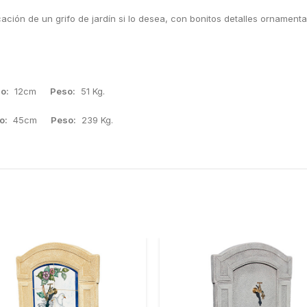
cación de un grifo de jardín si lo desea, con bonitos detalles ornamen
o:
12cm
Peso:
51 Kg.
o:
45cm
Peso:
239 Kg.