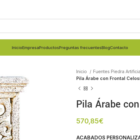
Inicio
Empresa
Productos
Preguntas frecuentes
Blog
Contacto
Inicio
Fuentes Piedra Artifici
Pila Árabe con Frontal Celos
Pila Árabe con
570,85
€
ACABADOS PERSONALIZ