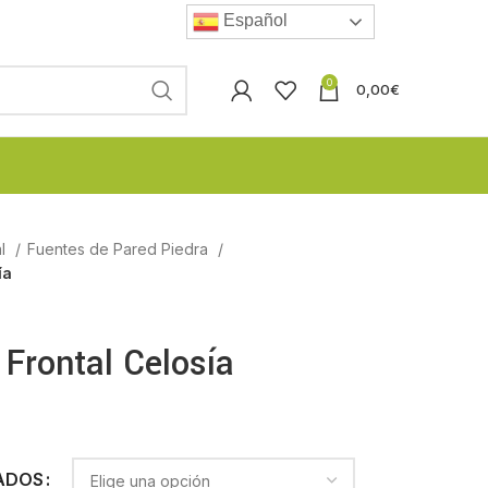
Español
0
0,00
€
al
Fuentes de Pared Piedra
ía
 Frontal Celosía
ADOS