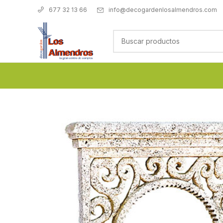
info@decogardenlosalmendros.com
677 32 13 66