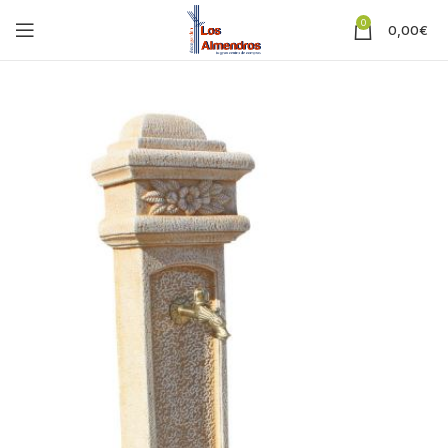
0
0,00
€