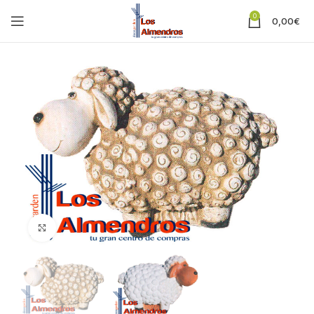
0
0,00
€
Clic para ampliar