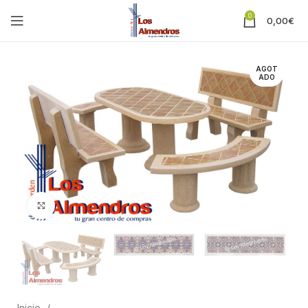
0
0,00
€
AGOT
ADO
Clic para ampliar
Inicio