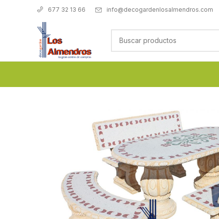
info@decogardenlosalmendros.com
677 32 13 66