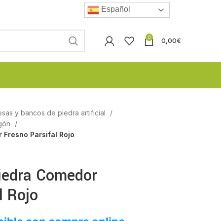
Español
0
0,00
€
esas y bancos de piedra artificial
igón
Fresno Parsifal Rojo
iedra Comedor
l Rojo