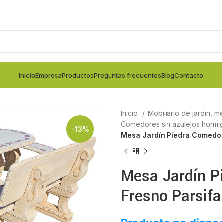
Inicio
Empresa
Productos
Preguntas frecuentes
Blog
Contacto
Inicio
Mobiliario de jardín, m
Comedores sin azulejos horm
-13%
Mesa Jardín Piedra Comedor 
Mesa Jardín P
Fresno Parsifa