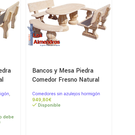
edra
Bancos y Mesa Piedra
Com
al
Comedor Fresno Natural
Pied
Puli
migón
,
Comedores sin azulejos hormigón
€
Comed
Disponible
644,4
Di
o debe
a