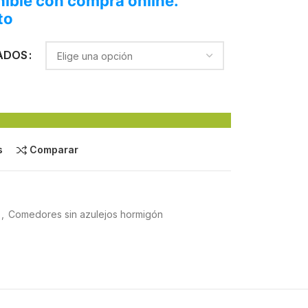
ible con compra online.
to
ADOS
s
Comparar
,
Comedores sin azulejos hormigón