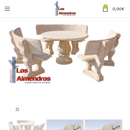
0
0,00
€
Clic para ampliar