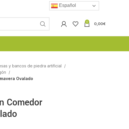
Español
0
0,00
€
esas y bancos de piedra artificial
igón
imavera Ovalado
n Comedor
lado