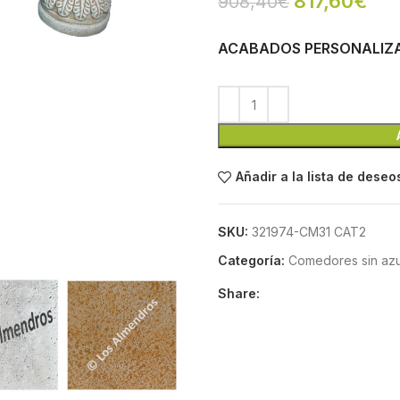
817,60
€
908,40
€
ACABADOS PERSONALIZ
Añadir a la lista de deseo
SKU:
321974-CM31 CAT2
Categoría:
Comedores sin azu
Share: