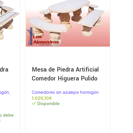
dra
Mesa de Piedra Artificial
Mes
Comedor Higuera Pulido
pri
migón
,
Comedores sin azulejos hormigón
Comed
€
1.130,
Disponible
Di
o debe
a