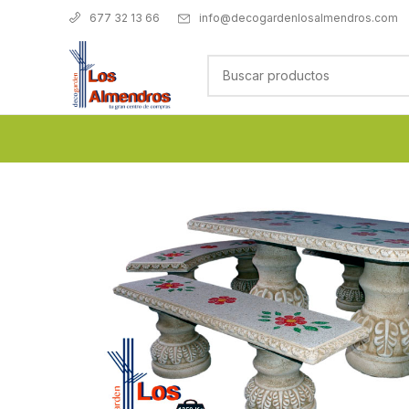
info@decogardenlosalmendros.com
677 32 13 66