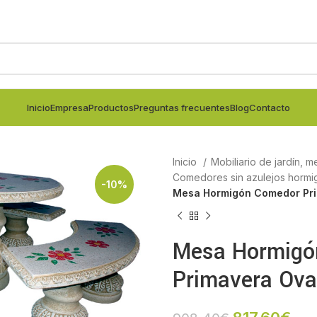
Inicio
Empresa
Productos
Preguntas frecuentes
Blog
Contacto
Inicio
Mobiliario de jardín, m
Comedores sin azulejos horm
-10%
Mesa Hormigón Comedor Pr
Mesa Hormigó
Primavera Ova
€
€