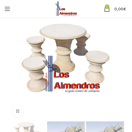
0
0,00
€
Clic para ampliar