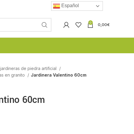
Español
0
0,00
€
ardineras de piedra artificial
as en granito
Jardinera Valentino 60cm
entino 60cm