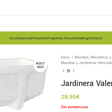
Inicio
Empresa
Productos
Preguntas frecuentes
Blog
Contacto
Inicio
Macetas, Maceteros y j
Macetas y Jardineras fabricad
AGOT
ADO
Jardinera Val
29,95
€
Sin existencias