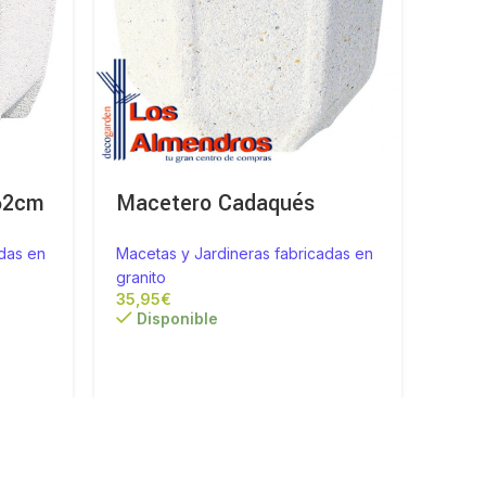
62cm
Macetero Cadaqués
Mac
das en
Macetas y Jardineras fabricadas en
Macet
granito
grani
€
Disponible
Di