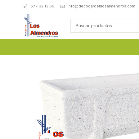
info@decogardenlosalmendros.com
677 32 13 66