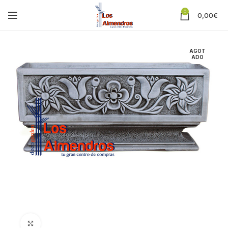
0
0,00
€
AGOT
ADO
Clic para ampliar