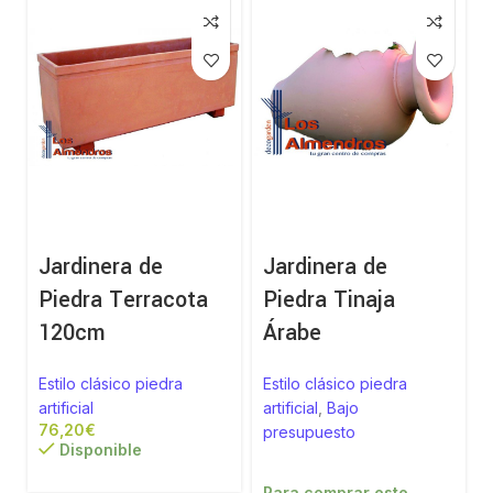
Jardinera de
Jardinera de
Piedra Terracota
Piedra Tinaja
120cm
Árabe
Estilo clásico piedra
Estilo clásico piedra
artificial
artificial
,
Bajo
a
€
presupuesto
Disponible
Para comprar este