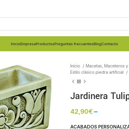
Inicio
Empresa
Productos
Preguntas frecuentes
Blog
Contacto
Inicio
Macetas, Maceteros y j
Estilo clásico piedra artificial
Jardinera Tul
42,90
€
–
ACABADOS PERSONALIZ