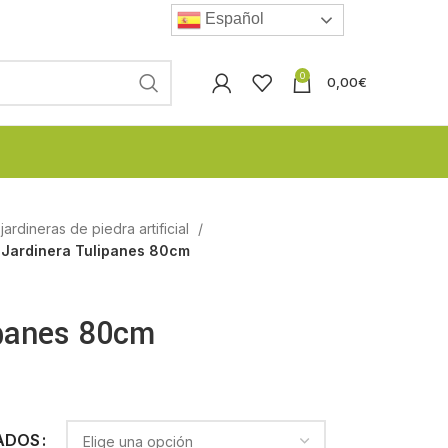
Español
0
0,00
€
ardineras de piedra artificial
Jardinera Tulipanes 80cm
ipanes 80cm
ADOS