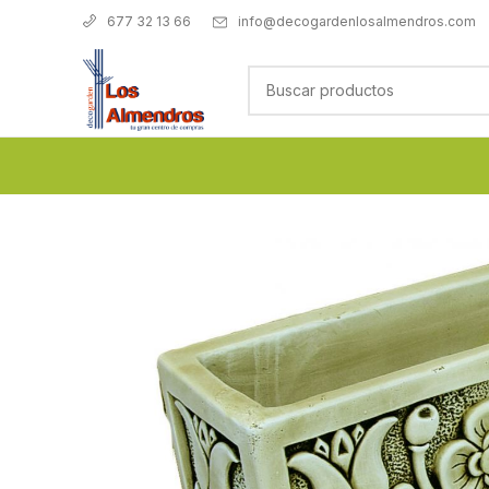
info@decogardenlosalmendros.com
677 32 13 66