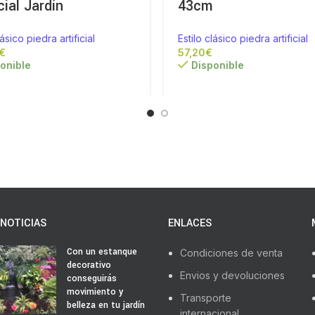
cial Jardín
43cm
lásico piedra artificial
Estilo clásico piedra artificial
€
€
onible
Disponible
NOTICIAS
ENLACES
Con un estanque
Condiciones de venta
decorativo
Envios y devoluciones
conseguirás
movimiento y
Transporte
belleza en tu jardín
internacional