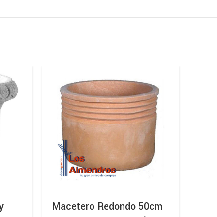
y
Macetero Redondo 50cm
Mac