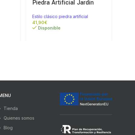
Piedra Artificial Jardín
Pied
Estilo clásico piedra artificial
Estilo
€
Disponible
Di
MENU
Tienda
Quienes somos
Blog