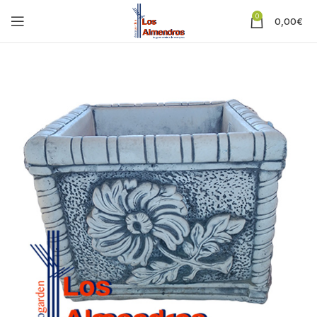
0
0,00
€